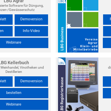
LBG Agrar
ierte Software für Düngung,
nzen-/Gewässerschutz
latt
Demoversion
len
Info-Video
Webinare
LBG Kellerbuch
, Weinhandel, Vinotheken und
d
Destillerien
latt
Demoversion
bestellen
Webinare