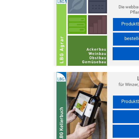
Die webbas
Pfla
Produktb
bestel
für Winzer
Produktb