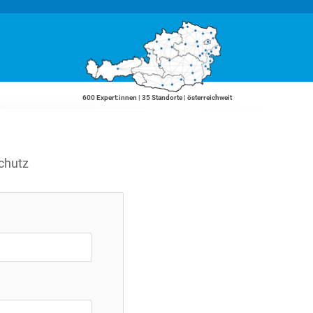
600 Expert:innen | 35 Standorte | österreichweit
chutz